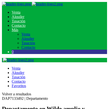
Venta
Alquiler
Tasación
Contacto
Más
Venta
Alquiler
Tasación
Contacto
0
Venta
Alquiler
Tasación
Contacto
Favoritos
Volver a resultados
DAP7133492 | Departamento
Departamento en Wilde amplio y