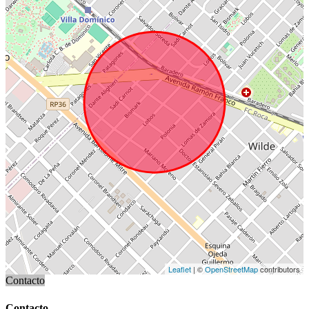
Leaflet
| ©
OpenStreetMap
contributors
Contacto
Contacto