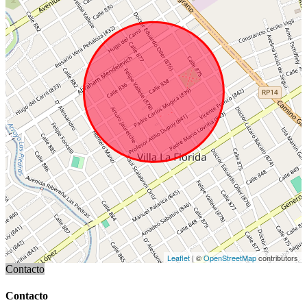
Leaflet
| ©
OpenStreetMap
contributors
Contacto
Contacto