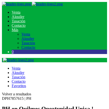
Venta
Alquiler
Tasación
Contacto
Más
Venta
Alquiler
Tasación
Contacto
0
Venta
Alquiler
Tasación
Contacto
Favoritos
Volver a resultados
DPH7857615 | PH
PH en Quilmes Oportunidad Unica !