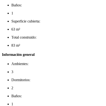
Baños:
1
Superficie cubierta:
63 m²
Total construido:
83 m²
Información general
Ambientes:
3
Dormitorios:
2
Baños:
1