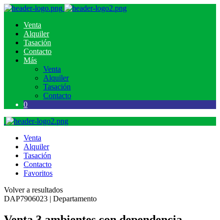
Venta
Alquiler
Tasación
Contacto
Más
Venta
Alquiler
Tasación
Contacto
0
Venta
Alquiler
Tasación
Contacto
Favoritos
Volver a resultados
DAP7906023 | Departamento
Venta 3 ambientes con dependencia,