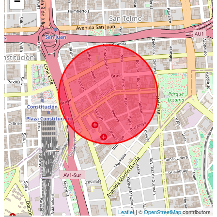
−
Leaflet
| ©
OpenStreetMap
contributors